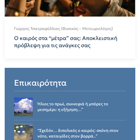
Γιώργος Τσατραφύλλιας (Φυσικός – Μετεωρολόγος)
Ο καιρός στα “μέτρα” σας: Aποκλειστική
πρόβλεψη για τις ανάγκες σας
Επικαιρότητα
Ήλιος το πρωί, συννεφιά ή μπόρες το
μεσημέρι: η εξήγηση…”
“Σχεδόν… διπολικός ο καιρός: σκόνη στον
νότο, καταιγίδες στον βορρά..”