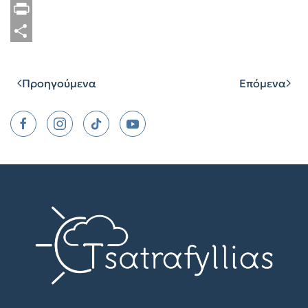
Copy
Link
Print
Μοιραστείτε
Προηγούμενα
Επόμενα