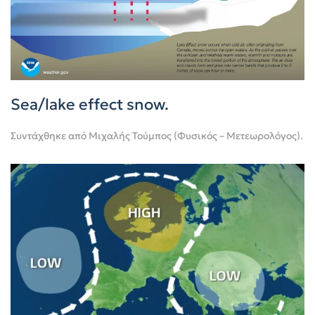
Sea/lake effect snow.
Συντάχθηκε από
Μιχαλής Τούμπος (Φυσικός – Μετεωρολόγος)
.