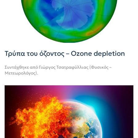
Τρύπα του όζοντος – Ozone depletion
Συντάχθηκε από
Γιώργος Τσατραφύλλιας (Φυσικός –
Μετεωρολόγος)
.