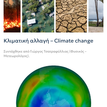
Kλιματική αλλαγή – Climate change
Συντάχθηκε από
Γιώργος Τσατραφύλλιας (Φυσικός –
Μετεωρολόγος)
.