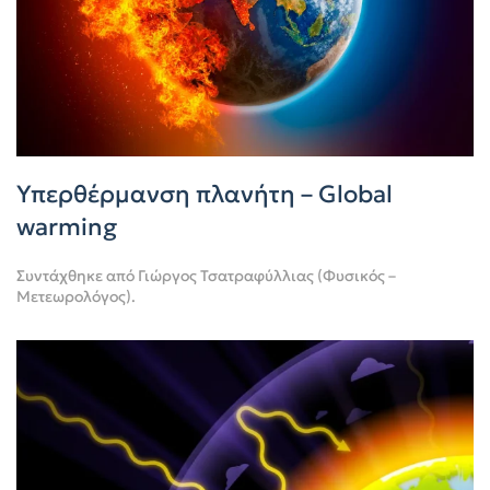
Υπερθέρμανση πλανήτη – Global
warming
Συντάχθηκε από
Γιώργος Τσατραφύλλιας (Φυσικός –
Μετεωρολόγος)
.