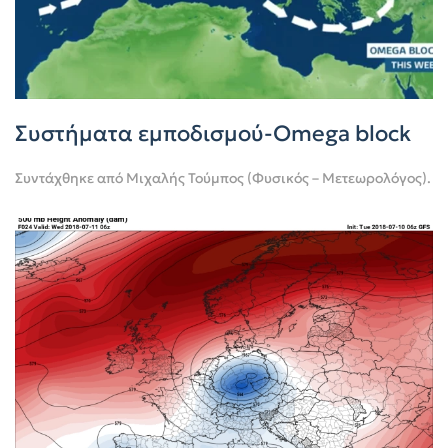
Συστήματα εμποδισμού-Omega block
Συντάχθηκε από
Μιχαλής Τούμπος (Φυσικός – Μετεωρολόγος)
.