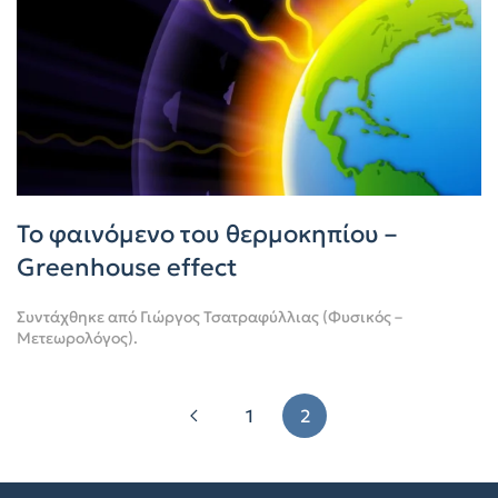
Το φαινόμενο του θερμοκηπίου –
Greenhouse effect
Συντάχθηκε από
Γιώργος Τσατραφύλλιας (Φυσικός –
Μετεωρολόγος)
.
1
2