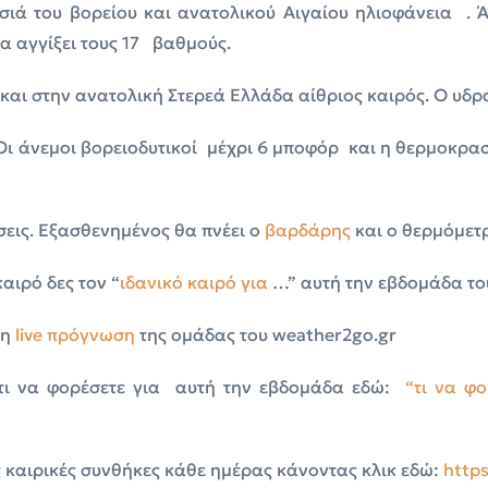
ιά του βορείου και ανατολικού Αιγαίου ηλιοφάνεια . Ά
α αγγίξει τους 17 βαθμούς.
 και στην ανατολική Στερεά Ελλάδα αίθριος καιρός. Ο υδ
 Οι άνεμοι βορειοδυτικοί μέχρι 6 μποφόρ και η θερμοκρα
σεις. Εξασθενημένος θα πνέει ο
βαρδάρης
και ο θερμόμετ
αιρό δες τον “
ιδανικό
καιρό
για
…” αυτή την εβδομάδα το
τη
live πρόγνωση
της ομάδας του weather2go.gr
 τι να φορέσετε για αυτή την εβδομάδα εδώ:
“τι να φ
ς καιρικές συνθήκες κάθε ημέρας κάνοντας κλικ εδώ:
https