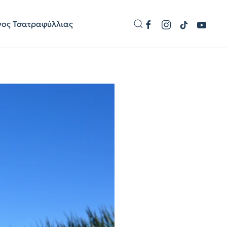
γος Τσατραφύλλιας