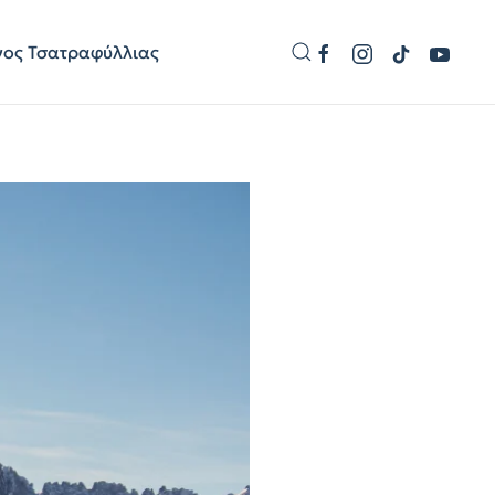
γος Τσατραφύλλιας