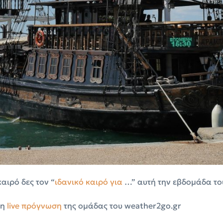
αιρό δες τον “
ιδανικό
καιρό
για
…” αυτή την εβδομάδα τ
τη
live πρόγνωση
της ομάδας του weather2go.gr