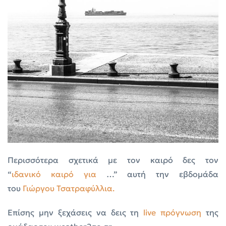
Περισσότερα σχετικά με τον καιρό δες τον
“
ιδανικό
κα
ι
ρό
για
…” αυτή την εβδομάδα
του
Γιώργου Τσατραφύλλια.
Επίσης μην ξεχάσεις να δεις τη
live πρόγνωση
της