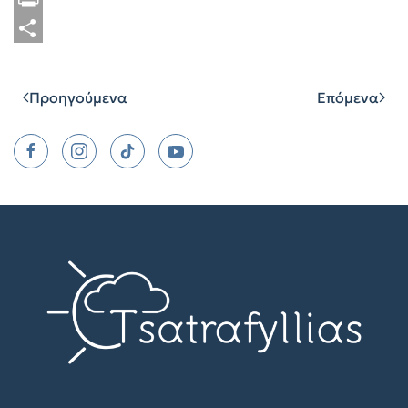
Link
Print
Μοιραστείτε
Προηγούμενα
Επόμενα