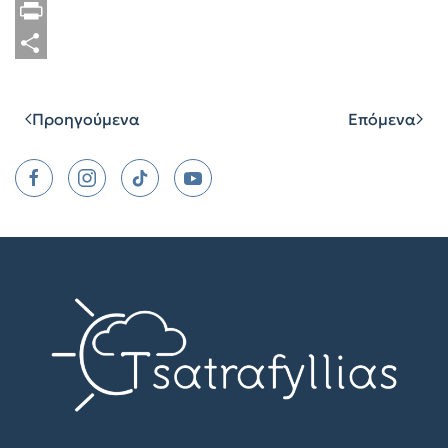
Copy
Link
Print
Μοιραστείτε
Προηγούμενα
Επόμενα