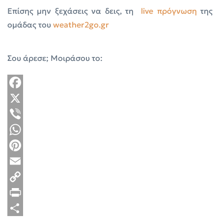
Επίσης μην ξεχάσεις να δεις, τη
live πρόγνωση
της
ομάδας του
weather2go.gr
Σου άρεσε; Μοιράσου το:
Facebook
X
Viber
WhatsApp
Pinterest
Email
Copy
Link
Print