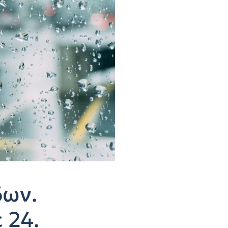
δων.
 24.