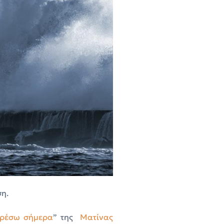
ση.
ορέσω σήμερα
” της
Ματίνας