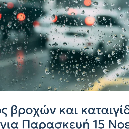
ς βροχών και καταιγί
για Παρασκευή 15 Νοε