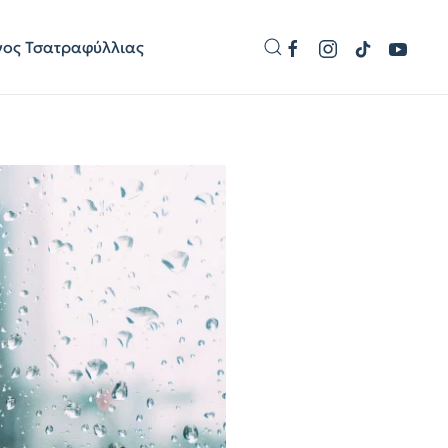
γος Τσατραφύλλιας